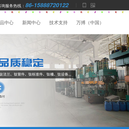
86-15888720122
咨询服务热线：
品中心
新闻中心
技术支持
万搏（中国）