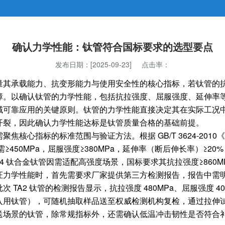
确认力学性能：钛管符合国标要求的选型要点
发布日期：[2025-09-23] 点击率：
量其承载能力、抗变形能力与使用安全性的核心指标，若钛管的
以确认钛管的力学性能，包括抗拉强度、屈服强度、延伸率等，需符
域可靠应用的关键原则。钛管的力学性能直接决定其在实际工况
开裂，因此确认力学性能达标是钛管质量合格的基础前提。
焦核心指标的标准范围与验证方法。根据 GB/T 3624-20
≥450MPa，屈服强度≥380MPa，延伸率（断后伸长率）≥20
 钛合金钛管因需适配高强度场景，国标要求其抗拉强度≥860MPa
证力学性能时，首先需要求厂家提供第三方检测报告，报告中需
TA2 钛管的检测报告显示，抗拉强度 480MPa、屈服强度 40
入用钛管），可随机抽取样品送至权威检测机构复检，通过拉伸
送场景的钛管，除常规指标外，还需确认低温冲击韧性是否符合