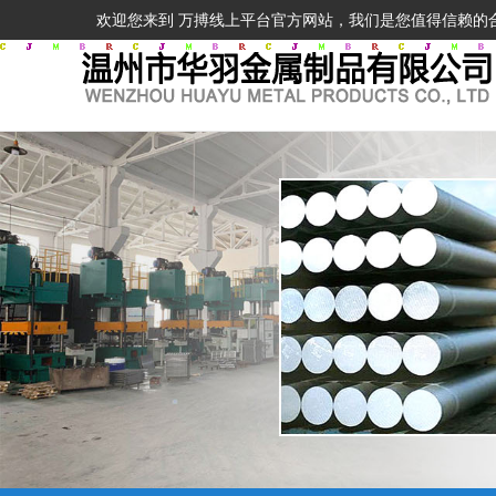
欢迎您来到 万搏线上平台官方网站，我们是您值得信赖的合