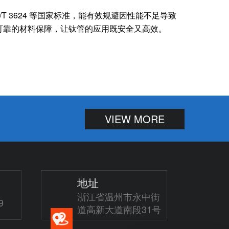
 3624 等国家标准，能有效规避因性能不足导致
可靠的材料保障，让钛管的应用既安全又高效。
VIEW MORE
地址
浙江省温州市永中街
9
道高新大道南段31号