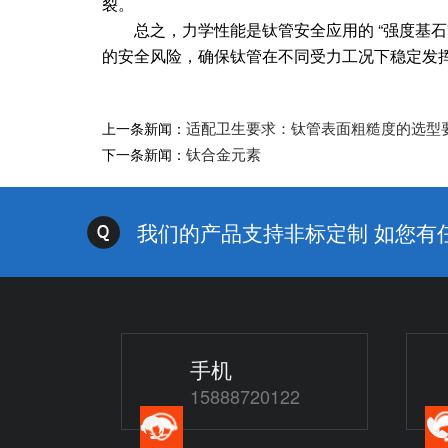
裂。
总之，力学性能是钛管安全应用的 “强度基石
的安全风险，确保钛管在不同受力工况下稳定发
适配卫生要求：钛管表面粗糙度的选型
上一条新闻：
钛合金元素
下一条新闻：
我们的产品支持非标定制 如您有
手机
15888720122