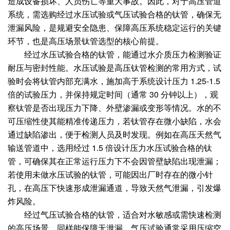
造成设备损坏、人员伤亡等重大事故。因此，对于高压管道
系统，需选购经过水压试验或气压试验合格的钛管，确保无
泄漏风险，是规避安全隐患、保障高压系统稳定运行的关键
环节，也是高压场景钛管选型的核心前提。
经过水压试验合格的钛管，能通过水介质压力检测验证
耐压与密封性能。水压试验是高压钛管检测的常用方式，试
验时会将钛管内部充满水，施加高于系统设计压力 1.25-1.5
倍的试验压力，并保持规定时间（通常 30 分钟以上），观
察钛管是否出现压力下降、外壁渗漏或变形等情况。水的不
可压缩性使其能精准传递压力，若钛管存在微小缺陷，水会
通过缺陷渗出，便于检测人员及时发现。例如在高压天然气
输送管道中，选用经过 1.5 倍设计压力水压试验合格的钛
管，可确保其在正常运行压力下不会因管壁缺陷出现泄漏；
若使用未做水压试验的钛管，可能因出厂时存在的微小针
孔，在高压下快速形成泄漏通道，导致天然气泄漏，引发爆
炸风险。
经过气压试验合格的钛管，适合对水敏感或需快速检测
的高压场景，同样能保障无泄漏。气压试验通常采用压缩空