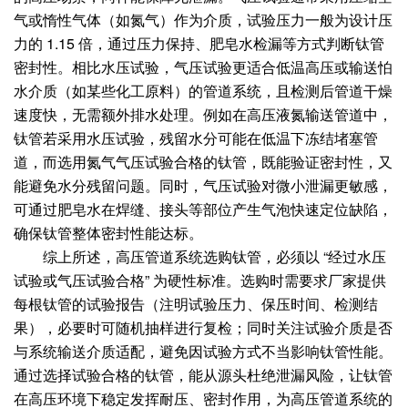
气或惰性气体（如氮气）作为介质，试验压力一般为设计压
力的 1.15 倍，通过压力保持、肥皂水检漏等方式判断钛管
密封性。相比水压试验，气压试验更适合低温高压或输送怕
水介质（如某些化工原料）的管道系统，且检测后管道干燥
速度快，无需额外排水处理。例如在高压液氮输送管道中，
钛管若采用水压试验，残留水分可能在低温下冻结堵塞管
道，而选用氮气气压试验合格的钛管，既能验证密封性，又
能避免水分残留问题。同时，气压试验对微小泄漏更敏感，
可通过肥皂水在焊缝、接头等部位产生气泡快速定位缺陷，
确保钛管整体密封性能达标。
综上所述，高压管道系统选购钛管，必须以 “经过水压
试验或气压试验合格” 为硬性标准。选购时需要求厂家提供
每根钛管的试验报告（注明试验压力、保压时间、检测结
果），必要时可随机抽样进行复检；同时关注试验介质是否
与系统输送介质适配，避免因试验方式不当影响钛管性能。
通过选择试验合格的钛管，能从源头杜绝泄漏风险，让钛管
在高压环境下稳定发挥耐压、密封作用，为高压管道系统的