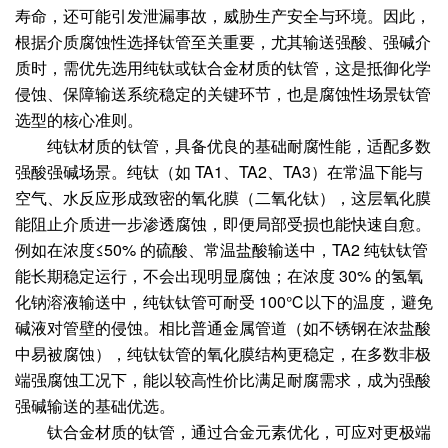
寿命，还可能引发泄漏事故，威胁生产安全与环境。因此，
根据介质腐蚀性选择钛管至关重要，尤其输送强酸、强碱介
质时，需优先选用纯钛或钛合金材质的钛管，这是抵御化学
侵蚀、保障输送系统稳定的关键环节，也是腐蚀性场景钛管
选型的核心准则。
纯钛材质的钛管，具备优良的基础耐腐性能，适配多数
强酸强碱场景。纯钛（如 TA1、TA2、TA3）在常温下能与
空气、水反应形成致密的氧化膜（二氧化钛），这层氧化膜
能阻止介质进一步渗透腐蚀，即便局部受损也能快速自愈。
例如在浓度≤50% 的硫酸、常温盐酸输送中，TA2 纯钛钛管
能长期稳定运行，不会出现明显腐蚀；在浓度 30% 的氢氧
化钠溶液输送中，纯钛钛管可耐受 100℃以下的温度，避免
碱液对管壁的侵蚀。相比普通金属管道（如不锈钢在浓盐酸
中易被腐蚀），纯钛钛管的氧化膜结构更稳定，在多数非极
端强腐蚀工况下，能以较高性价比满足耐腐需求，成为强酸
强碱输送的基础优选。
钛合金材质的钛管，通过合金元素优化，可应对更极端