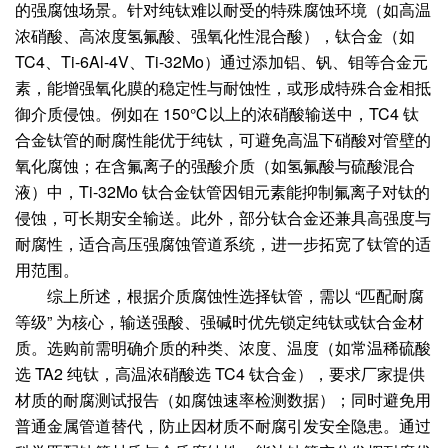
的强腐蚀场景。针对纯钛难以耐受的特殊腐蚀环境（如高温
浓硝酸、高浓度氢氟酸、强氧化性混合酸），钛合金（如
TC4、Ti-6Al-4V、Ti-32Mo）通过添加铝、钒、钼等合金元
素，能增强氧化膜的稳定性与耐蚀性，或形成特殊合金相抵
御介质侵蚀。例如在 150℃以上的浓硝酸输送中，TC4 钛
合金钛管的耐腐性能优于纯钛，可避免高温下硝酸对管壁的
氧化腐蚀；在含氟离子的强酸介质（如氢氟酸与硫酸混合
液）中，Ti-32Mo 钛合金钛管因钼元素能抑制氟离子对钛的
侵蚀，可长期安全输送。此外，部分钛合金还兼具高强度与
耐腐性，适合高压强腐蚀管道系统，进一步拓宽了钛管的适
用范围。
综上所述，根据介质腐蚀性选择钛管，需以 “匹配耐腐
等级” 为核心，输送强酸、强碱时优先锁定纯钛或钛合金材
质。选购前需明确介质的种类、浓度、温度（如常温稀硫酸
选 TA2 纯钛，高温浓硝酸选 TC4 钛合金），要求厂家提供
材质的耐腐测试报告（如腐蚀速率检测数据）；同时避免用
普通金属管道替代，防止因材质不耐腐引发安全隐患。通过