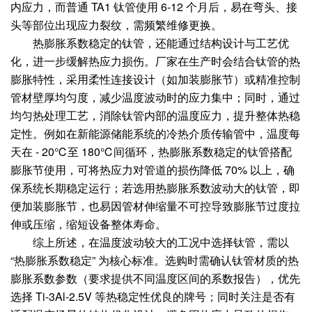
内应力，而普通 TA1 钛管使用 6-12 个月后，易在弯头、接
头等部位出现应力裂纹，需频繁维修更换。
热膨胀系数稳定的钛管，还能通过结构设计与工艺优
化，进一步缓解热应力损伤。厂家在生产时会结合钛管的热
膨胀特性，采用柔性连接设计（如加装膨胀节）或精准控制
管材壁厚均匀度，减少温度波动时的应力集中；同时，通过
均匀热处理工艺，消除钛管内部的温度应力，提升整体热稳
定性。例如在新能源储能系统的冷热介质传输管中，温度每
天在 - 20℃至 180℃间循环，热膨胀系数稳定的钛管搭配
膨胀节使用，可将热应力对管道的损伤降低 70% 以上，确
保系统长期稳定运行；若选用热膨胀系数波动大的钛管，即
便加装膨胀节，也易因管材伸缩量不可控导致膨胀节过度拉
伸或压缩，缩短设备整体寿命。
综上所述，在温度波动较大的工况中选择钛管，需以
“热膨胀系数稳定” 为核心标准。选购时需确认钛管材质的热
膨胀系数参数（要求提供不同温度区间的系数报告），优先
选择 Ti-3Al-2.5V 等热稳定性优良的牌号；同时关注是否有