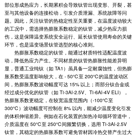
部位形成热应力，长期累积会导致钛管出现变形、开裂，甚
至与其他设备的连接松动，引发介质泄漏、系统故障等问
题。因此，关注钛管的热稳定性至关重要，在温度波动较大
的工况中，需选择热膨胀系数稳定的钛管，减少热应力损
伤，这是保障温变系统安全运行、延长钛管使用寿命的关键
环节，也是温变场景钛管选型的核心准则。
热膨胀系数稳定的钛管，能通过材质特性适配温度波
动，降低热应力产生。不同材质的钛管热膨胀性能差异明
显，普通工业纯钛（如 TA1）虽具备一定耐腐蚀性，但热膨
胀系数受温度影响较大，在 - 50℃至 200℃的温度波动区
间，热膨胀系数波动幅度可达 15% 以上；而部分钛合金或
经过成分优化的钛管（如 Ti-3Al-2.5V、Ti-6Al-4V ELI），
热膨胀系数更稳定，在较宽温度范围内（-100℃至
300℃）波动幅度可控制在 8% 以内，能减少温度变化引发
的体积伸缩差异。例如在石化装置的加热冷却循环管道中，
介质温度在 50℃至 250℃间频繁切换，选用 Ti-3Al-2.5V
钛管，其稳定的热膨胀系数可避免管材因冷热交替产生过大