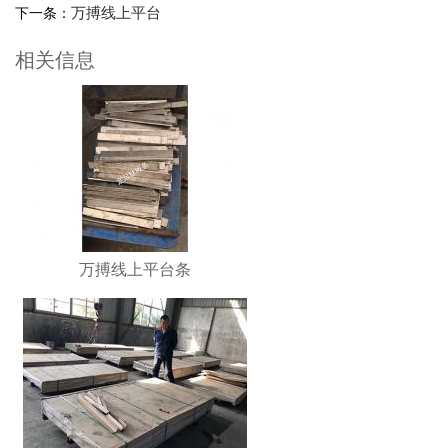
万搏线上平台
下一条：
相关信息
万搏线上平台条