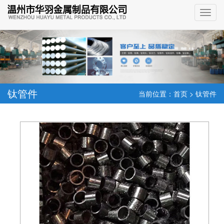
钛管件
当前位置：
首页
>
钛管件