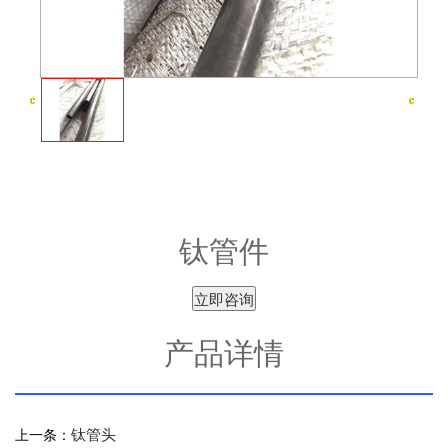
钛管件
立即咨询
产品详情
钛管头
上一条：