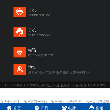
手机
15888720122
手机
15057736555
电话
0577-86910779
地址
浙江省温州市永中街道高新大道南段31号
COPYRIGHT © 2020 万搏线上平台 版权所有 备icp 浙123456789
万搏手机注册
|
乐鱼官方网页版
|
乐鱼网站_乐鱼(中国)
|
乐鱼页面在线登
录
|
完美体育在线注册（中国）官方网站
|
九州网官方网站_九州(中国)
|
首页
产品
电话
客服