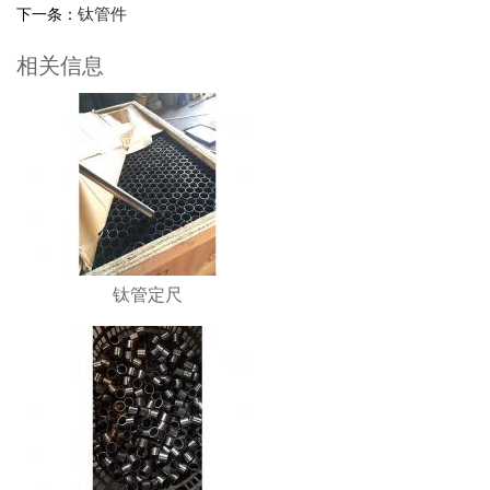
钛管件
下一条：
相关信息
钛管定尺