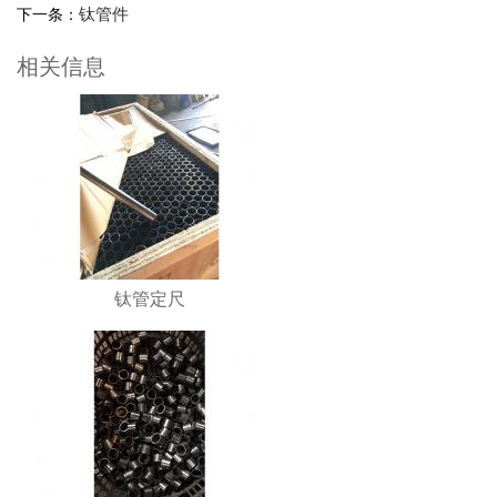
钛管件
下一条：
相关信息
钛管定尺